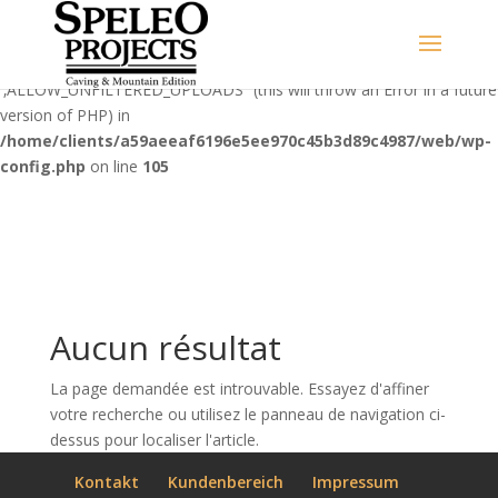
Warning
: Use of undefined constant
‚ALLOW_UNFILTERED_UPLOADS‘ - assumed
'‚ALLOW_UNFILTERED_UPLOADS‘' (this will throw an Error in a future
version of PHP) in
/home/clients/a59aeeaf6196e5ee970c45b3d89c4987/web/wp-
config.php
on line
105
Aucun résultat
La page demandée est introuvable. Essayez d'affiner
votre recherche ou utilisez le panneau de navigation ci-
dessus pour localiser l'article.
Kontakt
Kundenbereich
Impressum