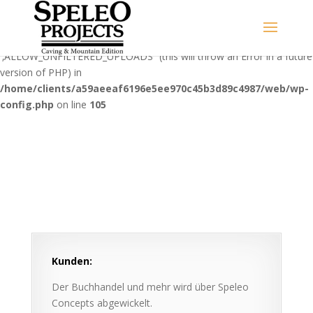
Warning
: Use of undefined constant
‚ALLOW_UNFILTERED_UPLOADS‘ - assumed
'‚ALLOW_UNFILTERED_UPLOADS‘' (this will throw an Error in a future
version of PHP) in
/home/clients/a59aeeaf6196e5ee970c45b3d89c4987/web/wp-
config.php
on line
105
Kunden:
Der Buchhandel und mehr wird über Speleo
Concepts abgewickelt.