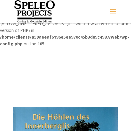
Warning
: Use of undefined constant
‚ALLOW_UNFILTERED_UPLOADS‘ - assumed
'‚ALLOW_UNFILTERED_UPLOADS‘' (this will throw an Error in a future
version of PHP) in
/home/clients/a59aeeaf6196e5ee970c45b3d89c4987/web/wp-
config.php
on line
105