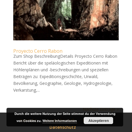
Proyecto Cerro Rabon
Zum Shop BeschreibungDetails Proyecto Cerro Rabon
Bericht über die speläologischen Expeditionen mit
Höhlenplänen und -beschreibungen und speziellen
Beiträgen zu: Expeditionsgeschichte, Urwald,
Bevölkerung, Geographie, Geologie, Hydrogeologie,
Verkarstung,...
Nächste Einträge »
Durch die weitere Nutzung der Seite stimmst du der Verwendung
Kontakt
Kundenbereich
Impressum
Akzeptieren
von Cookies zu.
Weitere Informationen
Datenschutz