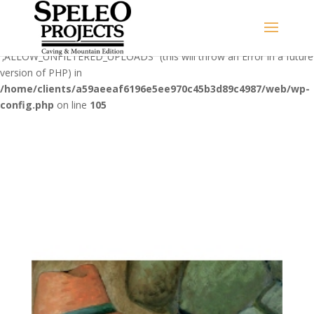
Warning
: Use of undefined constant
‚ALLOW_UNFILTERED_UPLOADS‘ - assumed
'‚ALLOW_UNFILTERED_UPLOADS‘' (this will throw an Error in a future
version of PHP) in
/home/clients/a59aeeaf6196e5ee970c45b3d89c4987/web/wp-
config.php
on line
105