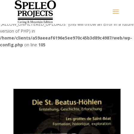
Warning
: Use of undefined constant
‚ALLOW_UNFILTERED_UPLOADS‘ - assumed
'‚ALLOW_UNFILTERED_UPLOADS‘' (this will throw an Error in a future
version of PHP) in
/home/clients/a59aeeaf6196e5ee970c45b3d89c4987/web/wp-
config.php
on line
105