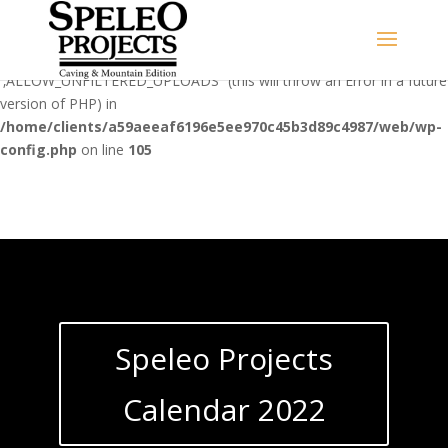
Warning
: Use of undefined constant
‚ALLOW_UNFILTERED_UPLOADS‘ - assumed
'‚ALLOW_UNFILTERED_UPLOADS‘' (this will throw an Error in a future
version of PHP) in
/home/clients/a59aeeaf6196e5ee970c45b3d89c4987/web/wp-
config.php
on line
105
Speleo Projects
Calendar 2022