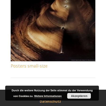
Posters small-size
Durch die weitere Nutzung der Seite stimmst du der Verwendung
Akzeptieren
Kontakt
Kundenbereich
Impressum
von Cookies zu.
Weitere Informationen
Datenschutz